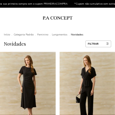
IMEIRACOMPRA
*Cupom não cumulativo com outras promoções
FRETE GRÁTIS a partir d
Início
.
Categoria Padrão
.
Feminino
.
Lançamentos
.
Novidades
Novidades
FILTRAR