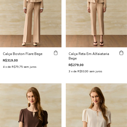
Calça Boston Flare Bege
Calça Reta Em Alfaiataria
Bege
R$319,00
R$279,00
4
x de
R$79,75
sem juros
3
x de
R$93,00
sem juros