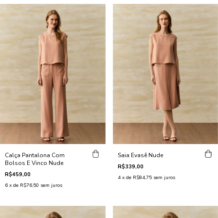
Calça Pantalona Com
Saia Evasê Nude
Bolsos E Vinco Nude
R$339,00
R$459,00
4
x de
R$84,75
sem juros
6
x de
R$76,50
sem juros