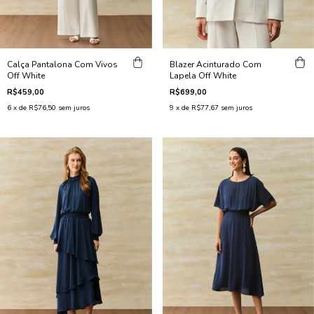
Calça Pantalona Com Vivos
Blazer Acinturado Com
Off White
Lapela Off White
R$459,00
R$699,00
6
x de
R$76,50
sem juros
9
x de
R$77,67
sem juros