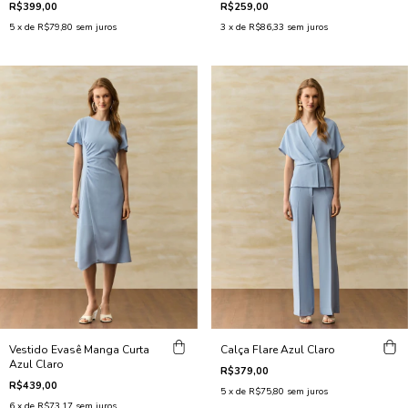
R$399,00
R$259,00
5
x de
R$79,80
sem juros
3
x de
R$86,33
sem juros
Calça Flare Azul Claro
Vestido Evasê Manga Curta
Azul Claro
R$379,00
R$439,00
5
x de
R$75,80
sem juros
6
x de
R$73,17
sem juros