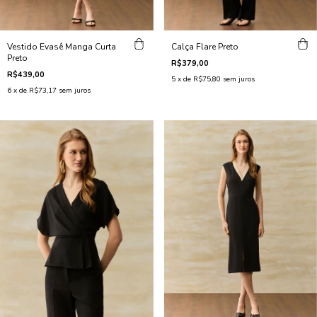
Vestido Evasê Manga Curta
Calça Flare Preto
Preto
R$379,00
R$439,00
5
x de
R$75,80
sem juros
6
x de
R$73,17
sem juros