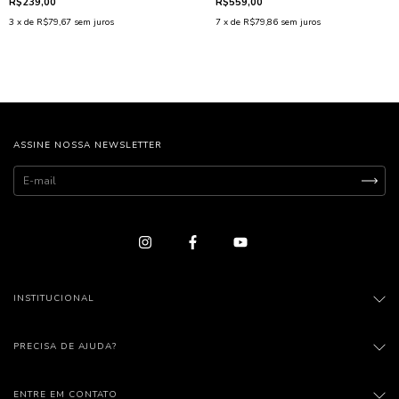
R$239,00
R$559,00
3
x de
R$79,67
sem juros
7
x de
R$79,86
sem juros
ASSINE NOSSA NEWSLETTER
INSTITUCIONAL
PRECISA DE AJUDA?
ENTRE EM CONTATO