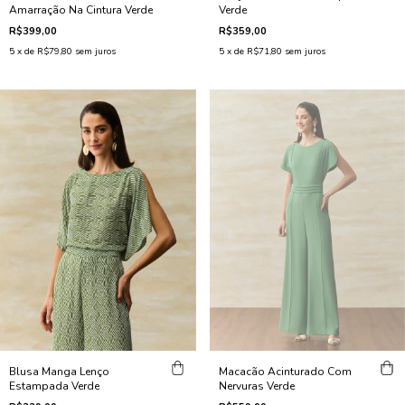
Amarração Na Cintura Verde
Verde
R$399,00
R$359,00
5
x de
R$79,80
sem juros
5
x de
R$71,80
sem juros
Blusa Manga Lenço
Macacão Acinturado Com
Estampada Verde
Nervuras Verde