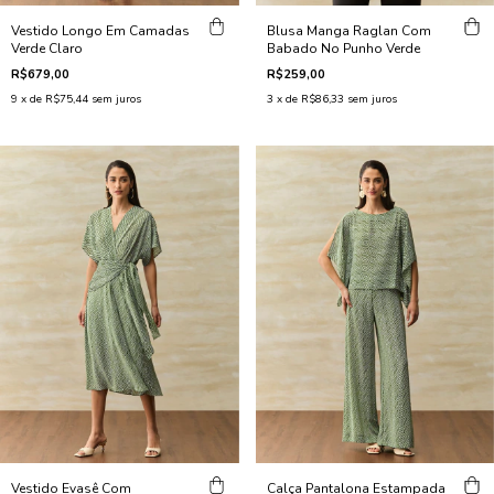
Vestido Longo Em Camadas
Blusa Manga Raglan Com
Verde Claro
Babado No Punho Verde
R$679,00
R$259,00
9
x de
R$75,44
sem juros
3
x de
R$86,33
sem juros
Vestido Evasê Com
Calça Pantalona Estampada