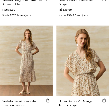
Vestido Longo Em Camadas
Saia Evasê Em Camadas
Amarelo Claro
Suspiro
R$679,00
R$339,00
9
x de
R$75,44
sem juros
4
x de
R$84,75
sem juros
Vestido Evasê Com Pala
Blusa Decote V E Manga
Cruzada Suspiro
Jabour Suspiro