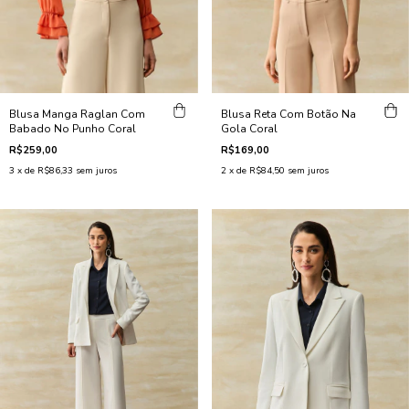
Blusa Manga Raglan Com
Blusa Reta Com Botão Na
Babado No Punho Coral
Gola Coral
R$259,00
R$169,00
3
x de
R$86,33
sem juros
2
x de
R$84,50
sem juros