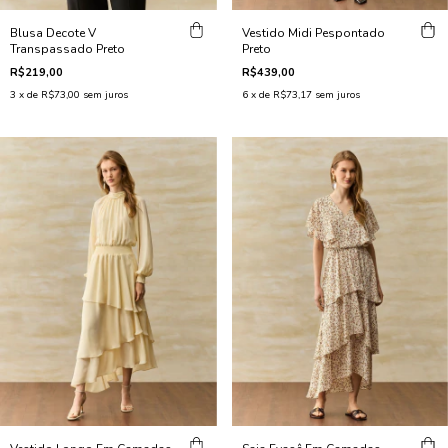
Blusa Decote V
Vestido Midi Pespontado
Transpassado Preto
Preto
R$219,00
R$439,00
3
x de
R$73,00
sem juros
6
x de
R$73,17
sem juros