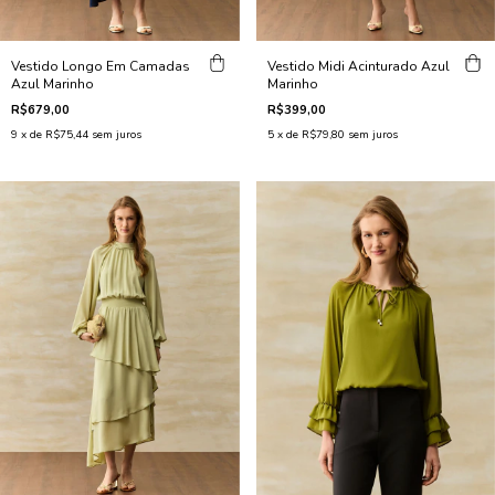
Vestido Longo Em Camadas
Vestido Midi Acinturado Azul
Azul Marinho
Marinho
R$679,00
R$399,00
9
x de
R$75,44
sem juros
5
x de
R$79,80
sem juros