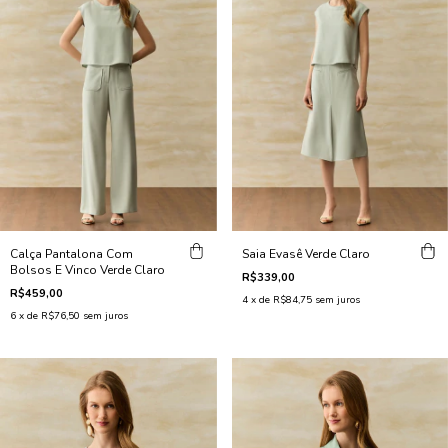
Calça Pantalona Com
Saia Evasê Verde Claro
Bolsos E Vinco Verde Claro
R$339,00
R$459,00
4
x de
R$84,75
sem juros
6
x de
R$76,50
sem juros