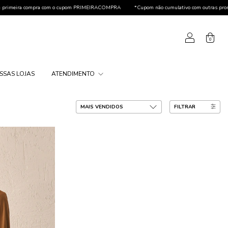
ra compra com o cupom PRIMEIRACOMPRA
*Cupom não cumulativo com outras promoções
0
SSAS LOJAS
ATENDIMENTO
FILTRAR