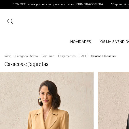
10% OFF na sua primeira compra com o cupom PRIMEIRACOMPRA
*Cupom não cumulativ
NOVIDADES
OS MAIS VENDI
Início
.
Categoria Padrão
.
Feminino
.
Lançamentos
.
SALE
.
Casacos e Jaquetas
Casacos e Jaquetas