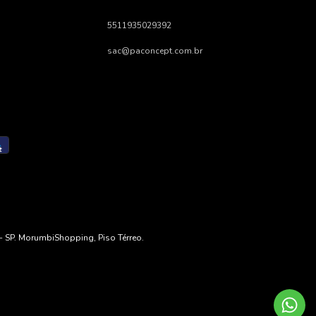
5511935029392
sac@paconcept.com.br
 - SP. MorumbiShopping, Piso Térreo.