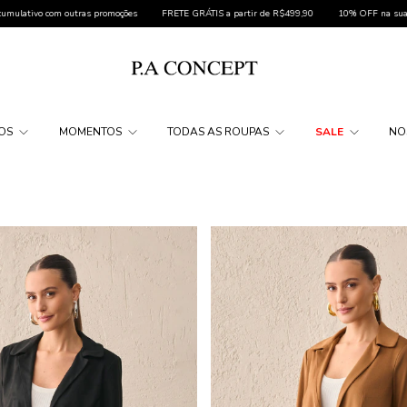
o com outras promoções
FRETE GRÁTIS a partir de R$499,90
10% OFF na sua primei
DOS
MOMENTOS
TODAS AS ROUPAS
SALE
NO