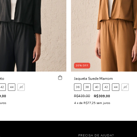
30
%
OFF
eto
Jaqueta Suede Marrom
42
44
46
36
38
40
42
44
46
,00
R$439,00
R$309,00
uros
4
x de
R$77,25
sem juros
L
PRECISA DE AJUDA?