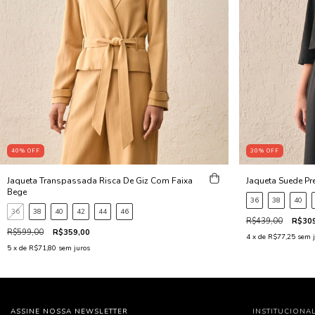
40
%
OFF
30
%
OFF
Jaqueta Transpassada Risca De Giz Com Faixa
Jaqueta Suede Pr
Bege
36
38
40
36
38
40
42
44
46
R$439,00
R$309
R$599,00
R$359,00
4
x de
R$77,25
sem j
5
x de
R$71,80
sem juros
ASSINE NOSSA NEWSLETTER
INSTITUCIONA