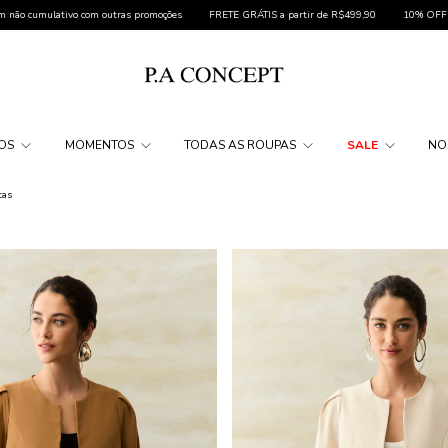
 promoções
FRETE GRÁTIS a partir de R$499,90
10% OFF na sua primeira compra c
DOS
MOMENTOS
TODAS AS ROUPAS
SALE
NO
tas