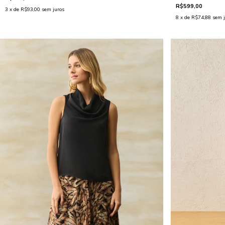
R$599,00
3
x de
R$93,00
sem juros
8
x de
R$74,88
sem j