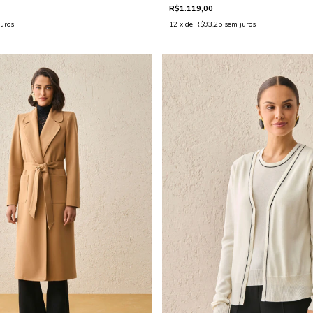
R$1.119,00
uros
12
x de
R$93,25
sem juros