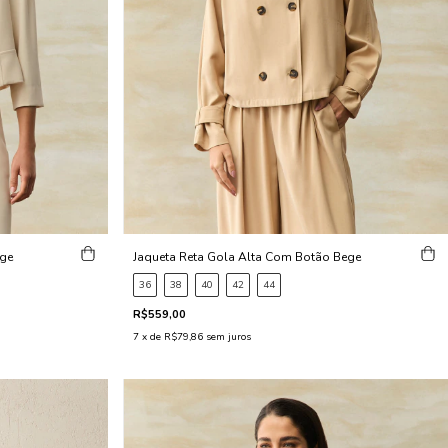
ege
Jaqueta Reta Gola Alta Com Botão Bege
36
38
40
42
44
R$559,00
7
x de
R$79,86
sem juros