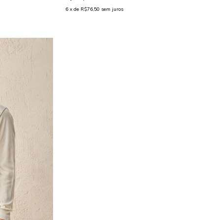
6
x de
R$76,50
sem juros