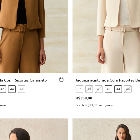
ada Com Recortes Caramelo
Jaqueta acinturada Com Recortes B
42
44
46
36
38
40
42
44
46
R$359,00
uros
5
x de
R$71,80
sem juros