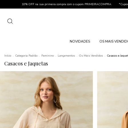
 sua primeira compra com o cupom PRIMEIRACOMPRA
*Cupom não cumulativo com outras
NOVIDADES
OS MAIS VENDI
Início
.
Categoria Padrão
.
Feminino
.
Lançamentos
.
Os Mais Vendidos
.
Casacos e Jaque
Casacos e Jaquetas