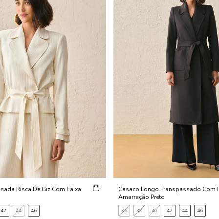
sada Risca De Giz Com Faixa
Casaco Longo Transpassado Com F
Amarração Preto
42
44
46
36
38
40
42
44
46