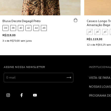
Blusa Decote Degagê Preto
Casaco Longo Tr
Amarração Bege
36
38
40
42
44
46
36
38
40
R$219,00
R$1.119,00
3
x de
R$73,00
sem juros
12
x de
R$93,25
sem
ASSINE NOSSA NEWSLETTER
INSTITUCIONA
VISTA-SE PARA
NOSSAS LOJAS
PROGRAMA DE