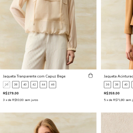
Jaqueta Acintur
Jaqueta Tranparente com Capuz Bege
36
38
40
36
38
40
42
44
46
R$359,00
R$279,00
5
x de
R$71,80
sem j
3
x de
R$93,00
sem juros