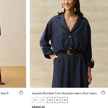
aixa E
Jaqueta Bomber Com Aspecto Jeans Azul Jeans
36
38
40
42
44
R$459,00