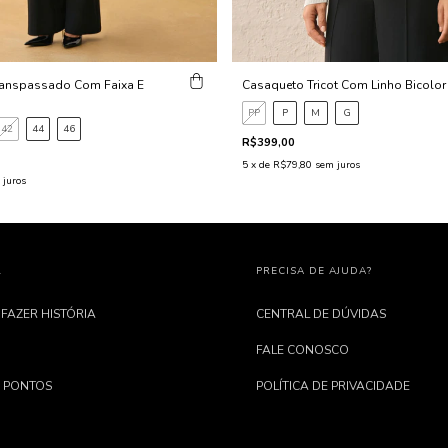
anspassado Com Faixa E
Casaqueto Tricot Com Linho Bicolor
PP
P
M
G
42
44
46
R$399,00
5
x de
R$79,80
sem juros
 juros
L
PRECISA DE AJUDA?
 FAZER HISTÓRIA
CENTRAL DE DÚVIDAS
FALE CONOSCO
 PONTOS
POLÍTICA DE PRIVACIDADE