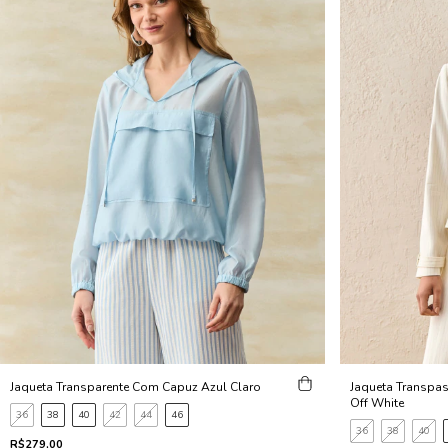
Jaqueta Transparente Com Capuz Azul Claro
Jaqueta Transpas
Off White
36
38
40
42
44
46
36
38
40
R$279,00