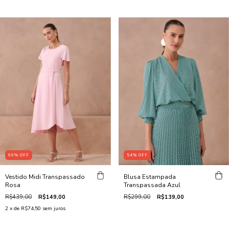
66
%
OFF
54
%
OFF
Vestido Midi Transpassado
Blusa Estampada
Rosa
Transpassada Azul
R$439,00
R$149,00
R$299,00
R$139,00
2
x de
R$74,50
sem juros