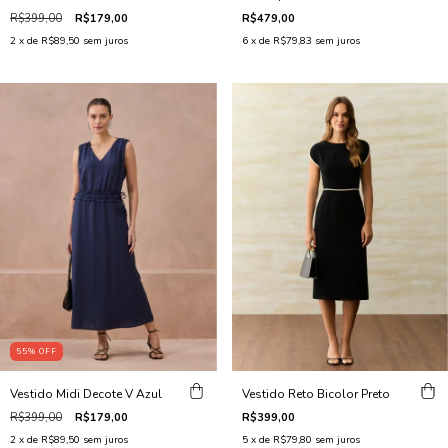
R$479,00
R$399,00
R$179,00
6
x de
R$79,83
sem juros
2
x de
R$89,50
sem juros
55
%
OFF
Vestido Reto Bicolor Preto
Vestido Midi Decote V Azul
R$399,00
R$399,00
R$179,00
5
x de
R$79,80
sem juros
2
x de
R$89,50
sem juros