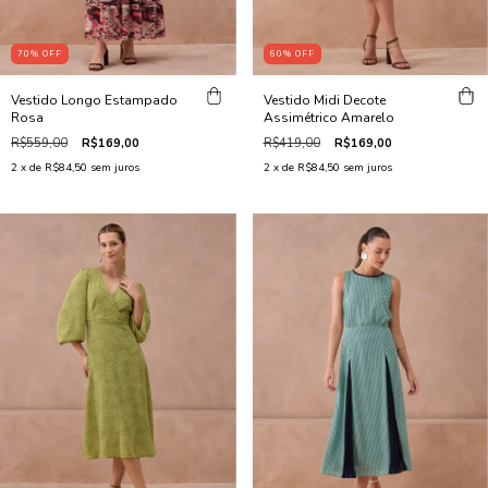
70
%
OFF
60
%
OFF
Vestido Longo Estampado
Vestido Midi Decote
Rosa
Assimétrico Amarelo
R$559,00
R$169,00
R$419,00
R$169,00
2
x de
R$84,50
sem juros
2
x de
R$84,50
sem juros