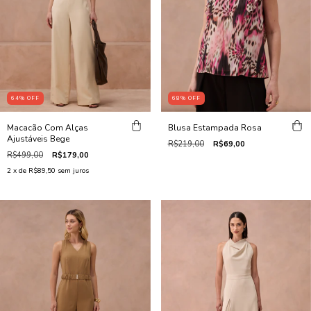
64
%
OFF
68
%
OFF
Macacão Com Alças
Blusa Estampada Rosa
Ajustáveis Bege
R$219,00
R$69,00
R$499,00
R$179,00
2
x de
R$89,50
sem juros