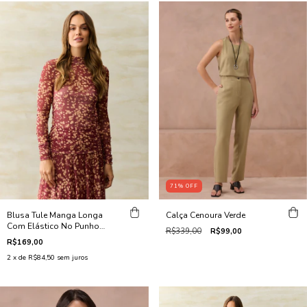
71
%
OFF
Blusa Tule Manga Longa
Calça Cenoura Verde
Com Elástico No Punho
R$339,00
R$99,00
Vinho
R$169,00
2
x de
R$84,50
sem juros