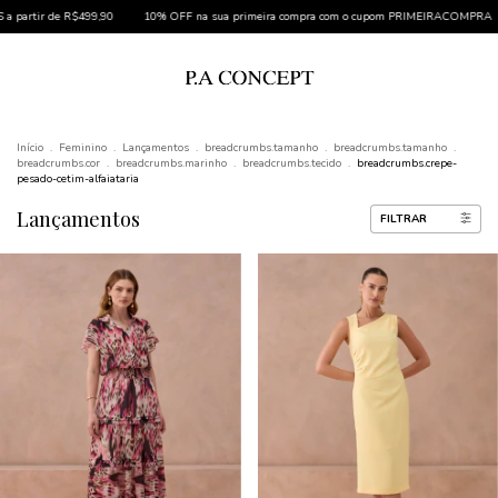
0% OFF na sua primeira compra com o cupom PRIMEIRACOMPRA
*Cupom não cumulativo 
Início
.
Feminino
.
Lançamentos
.
breadcrumbs.tamanho
.
breadcrumbs.tamanho
.
breadcrumbs.cor
.
breadcrumbs.marinho
.
breadcrumbs.tecido
.
breadcrumbs.crepe-
pesado-cetim-alfaiataria
Lançamentos
FILTRAR