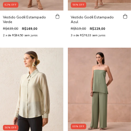
62
%
OFF
56
%
OFF
Vestido Godê Estampado
Vestido Godê Estampado
Verde
Azul
R$439,00
R$169,00
R$519,00
R$229,00
2
x de
R$84,50
sem juros
3
x de
R$76,33
sem juros
60
%
OFF
56
%
OFF