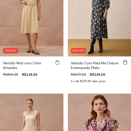
50
%
OFF
70
%
OFF
Vestido Com Pala Na Cintura
Vestido Midi com Cinto
Estampado Preto
Amarelo
R$479,00
R$239,00
R$459,00
R$139,00
3
x de
R$79,67
sem juros