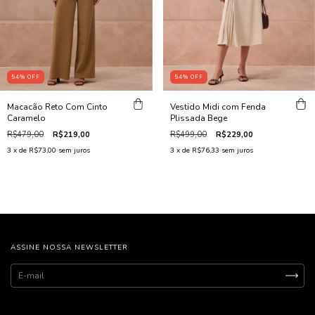
54
%
OFF
54
%
OFF
Macacão Reto Com Cinto
Vestido Midi com Fenda
Caramelo
Plissada Bege
R$479,00
R$219,00
R$499,00
R$229,00
3
x de
R$73,00
sem juros
3
x de
R$76,33
sem juros
ASSINE NOSSA NEWSLETTER