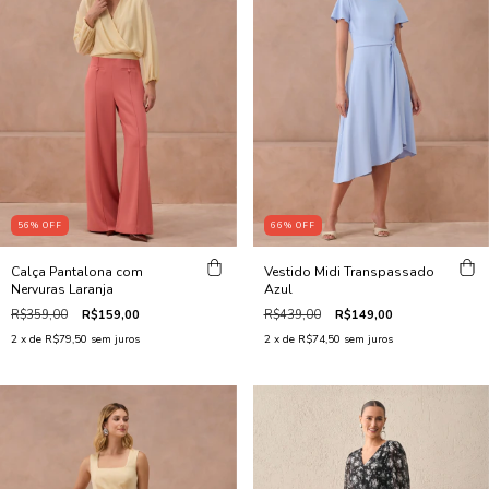
56
%
OFF
66
%
OFF
Calça Pantalona com
Vestido Midi Transpassado
Nervuras Laranja
Azul
R$359,00
R$159,00
R$439,00
R$149,00
2
x de
R$79,50
sem juros
2
x de
R$74,50
sem juros