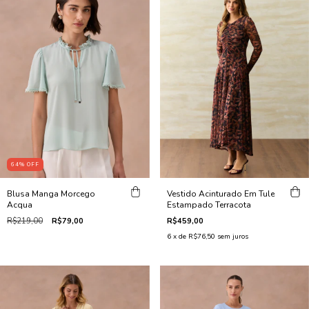
64
%
OFF
Vestido Acinturado Em Tule
Blusa Manga Morcego
Estampado Terracota
Acqua
R$459,00
R$219,00
R$79,00
6
x de
R$76,50
sem juros